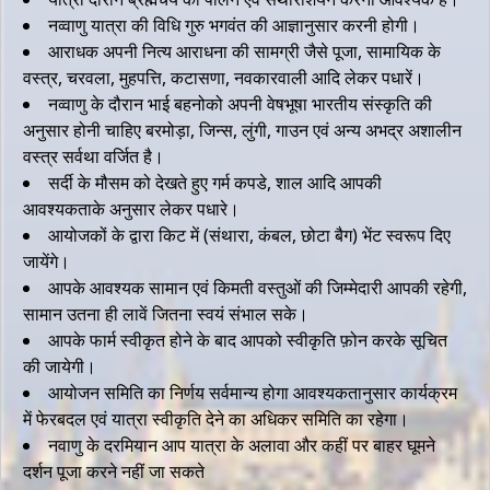
नव्वाणु यात्रा की विधि गुरु भगवंत की आज्ञानुसार करनी होगी।
City / शहर का नाम *
आराधक अपनी नित्य आराधना की सामग्री जैसे पूजा, सामायिक के
वस्त्र, चरवला, मुहपत्ति, कटासणा, नवकारवाली आदि लेकर पधारें।
नव्वाणु के दौरान भाई बहनोको अपनी वेषभूषा भारतीय संस्कृति की
PinCode / पिन कोड *
अनुसार होनी चाहिए बरमोड़ा, जिन्स, लुंगी, गाउन एवं अन्य अभद्र अशालीन
वस्त्र सर्वथा वर्जित है।
सर्दी के मौसम को देखते हुए गर्म कपडे, शाल आदि आपकी
Full Address / पुरा पता *
आवश्यकताके अनुसार लेकर पधारे।
आयोजकों के द्वारा किट में (संथारा, कंबल, छोटा बैग) भेंट स्वरूप दिए
जायेंगे।
आपके आवश्यक सामान एवं किमती वस्तुओं की जिम्मेदारी आपकी रहेगी,
सामान उतना ही लावें जितना स्वयं संभाल सके।
Have you done SiddhaChal Navwanu ?/ क्या आपने सिद्धाचल नव्वाणु
आपके फार्म स्वीकृत होने के बाद आपको स्वीकृति फ़ोन करके सूचित
किया है? *
की जायेगी।
Yes
No
आयोजन समिति का निर्णय सर्वमान्य होगा आवश्यकतानुसार कार्यक्रम
में फेरबदल एवं यात्रा स्वीकृति देने का अधिकर समिति का रहेगा।
Are you mumukshu ?/क्या आप मुमुक्षु है? *
नवाणु के दरमियान आप यात्रा के अलावा और कहीं पर बाहर घूमने
Yes
No
दर्शन पूजा करने नहीं जा सकते