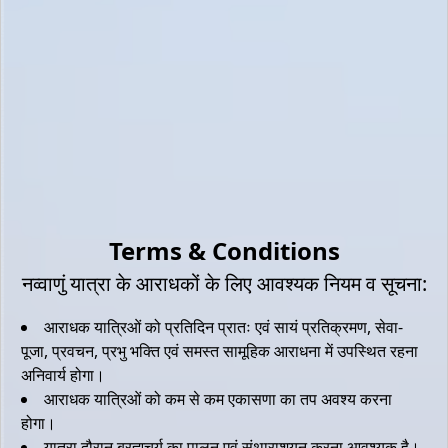
WhatsApp No. / व्हाट्सएप नंबर *
Age / उमर *
DOB / जन्म तारीख *
Terms & Conditions
नव्वाणुं यात्रा के आराधकों के लिए आवश्यक नियम व सूचना:
State / राज्य *
आराधक यात्रिओं को प्रतिदिन प्रातः एवं सायं प्रतिक्रमण, सेवा-
पूजा, प्रवचन, प्रभु भक्ति एवं समस्त सामूहिक आराधना में उपस्थित रहना
अनिवार्य होगा।
Dist / जिला *
आराधक यात्रिओं को कम से कम एकासणा का तप अवश्य करना
होगा।
यात्रा दौरान ब्रह्मचर्य का पालन एवं संथाराशयन करना आवश्यक है।